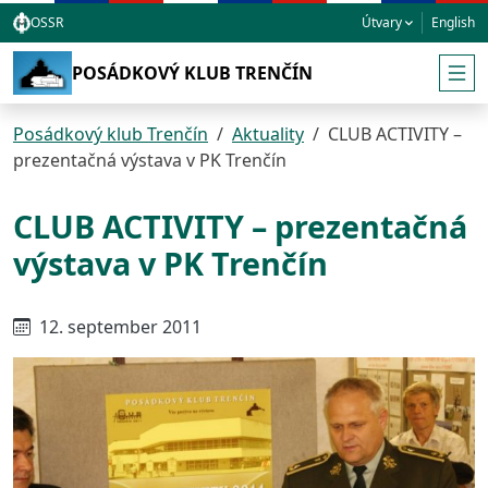
Skočiť na hlavnú navigáciu
Skočiť na obsah
Skočiť na bočnú lištu
Skočiť na pätičku
OSSR
Útvary
English
POSÁDKOVÝ KLUB TRENČÍN
Posádkový klub Trenčín
Aktuality
CLUB ACTIVITY –
prezentačná výstava v PK Trenčín
CLUB ACTIVITY – prezentačná
Hlavný obsah stránky
výstava v PK Trenčín
12. september 2011