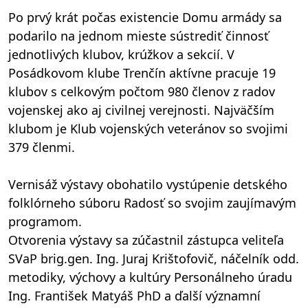
Po prvý krát počas existencie Domu armády sa
podarilo na jednom mieste sústrediť činnosť
jednotlivých klubov, krúžkov a sekcií. V
Posádkovom klube Trenčín aktívne pracuje 19
klubov s celkovým počtom 980 členov z radov
vojenskej ako aj civilnej verejnosti. Najväčším
klubom je Klub vojenských veteránov so svojimi
379 členmi.
Vernisáž výstavy obohatilo vystúpenie detského
folklórneho súboru Radosť so svojim zaujímavým
programom.
Otvorenia výstavy sa zúčastnil zástupca veliteľa
SVaP brig.gen. Ing. Juraj Krištofovič, náčelník odd.
metodiky, výchovy a kultúry Personálneho úradu
Ing. František Matyáš PhD a ďalší významní