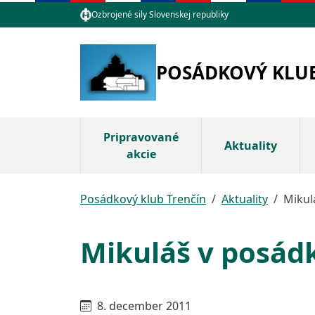
Skočiť na hlavnú navigáciu
Skočiť na obsah
Skočiť na bočnú lištu
Skočiť na pätičku
Ozbrojené sily Slovenskej republiky
POSÁDKOVÝ KLU
Pripravované
Aktuality
akcie
Posádkový klub Trenčín
Aktuality
Mikul
Mikuláš v posád
Hlavný obsah stránky
8. december 2011