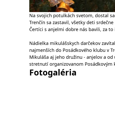
Na svojich potulkách svetom, dostal s
Trenčín sa zastavil, všetky deti srdečn
Čertíci s anjelmi dobre nás bavili, za to 
Nádielka mikulášskych darčekov zavíta
najmenších do Posádkového klubu v Tre
Mikuláša aj jeho družinu - anjelov a o
stretnutí organizovanom Posádkovým 
Fotogaléria