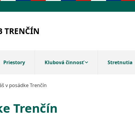
B TRENČÍN
Priestory
Klubová činnosť
Stretnutia
áš v posádke Trenčín
ke Trenčín