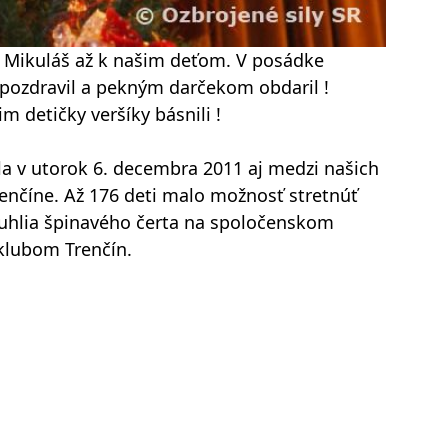
a Mikuláš až k našim deťom. V posádke
e pozdravil a pekným darčekom obdaril !
im detičky veršíky básnili !
la v utorok 6. decembra 2011 aj medzi našich
nčíne. Až 176 deti malo možnosť stretnúť
d uhlia špinavého čerta na spoločenskom
klubom Trenčín.