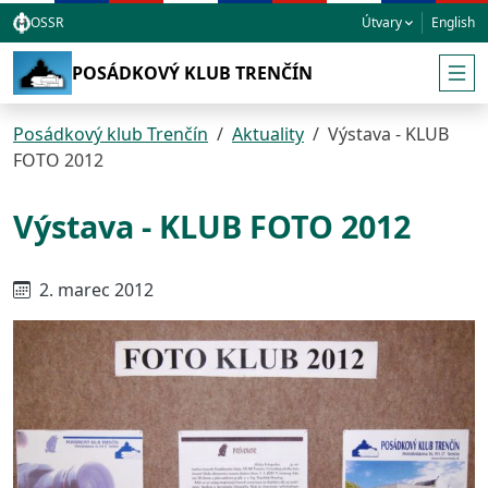
Skočiť na hlavnú navigáciu
Skočiť na obsah
Skočiť na bočnú lištu
Skočiť na pätičku
OSSR
Útvary
English
POSÁDKOVÝ KLUB TRENČÍN
Posádkový klub Trenčín
Aktuality
Výstava - KLUB
FOTO 2012
Výstava - KLUB FOTO 2012
Hlavný obsah stránky
2. marec 2012